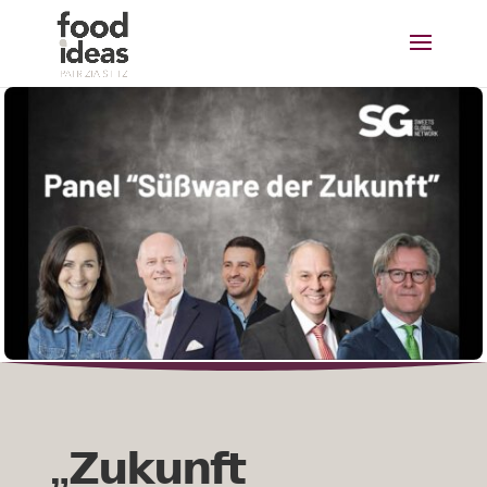
„𝗭𝘂𝗸𝘂𝗻𝗳𝘁