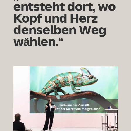
𝗲𝗻𝘁𝘀𝘁𝗲𝗵𝘁 𝗱𝗼𝗿𝘁, 𝘄𝗼
𝗞𝗼𝗽𝗳 𝘂𝗻𝗱 𝗛𝗲𝗿𝘇
𝗱𝗲𝗻𝘀𝗲𝗹𝗯𝗲𝗻 𝗪𝗲𝗴
𝘄ä𝗵𝗹𝗲𝗻.“